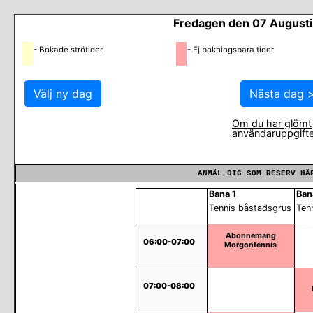
Fredagen den 07 August
- Bokade strötider
- Ej bokningsbara tider
Om du har glömt
användaruppgifte
ANMÄL DIG SOM RESERV HÄ
Bana 1
Ban
Tennis båstadsgrus
Ten
Abonnemang
06:00-07:00
Morgontennis
07:00-08:00
Ej Bokningsbar