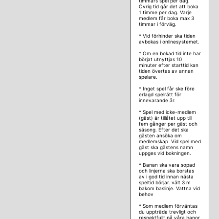
timmars spel per dag.
Övrig tid går det att boka
1 timme per dag. Varje
medlem får boka max 3
timmar i förväg.
* Vid förhinder ska tiden
avbokas i onlinesystemet.
* Om en bokad tid inte har
börjat utnyttjas 10
minuter efter starttid kan
tiden övertas av annan
spelare.
* Inget spel får ske före
erlagd spelrätt för
innevarande år.
* Spel med icke-medlem
(gäst) är tillåtet upp till
fem gånger per gäst och
säsong. Efter det ska
gästen ansöka om
medlemskap. Vid spel med
gäst ska gästens namn
uppges vid bokningen.
* Banan ska vara sopad
och linjerna ska borstas
av i god tid innan nästa
speltid börjar. vält 3 m
bakom baslinje. Vattna vid
behov
* Som medlem förväntas
du uppträda trevligt och
respektfullt på våra banor.