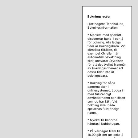
Bokningsregler
Hjorthagens Tennisklubb,
Bokningsinformation:
* Medlem med spelrätt
disponerar bana 1 och 2
för bokning. Alla lediga
tider är bokningsbara. Vid
särskilda tillfällen, till
exempel KM eller när
automatisk bevattning
sker, ansvarar Styrelsen
för att det tydligt framgår
av bokningsschemat att
dessa tider inte är
bokningsbara.
* Bokning för båda
banorna sker i
onlinesystemet. Logga in
med fullständigt
användarnamn och lösen
som du har fått. Vid
bokning skriv båda
spelarnas fullständiga
namn.
* Nyckel till banorna
hämtas i klubbstugan.
* På vardagar fram till
16.00 går det att boka 2