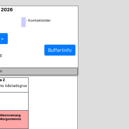
i 2026
- Kontraktstider
r
R!
a 2
nis båstadsgrus
Ej Bokningsbar
Abonnemang
Morgontennis