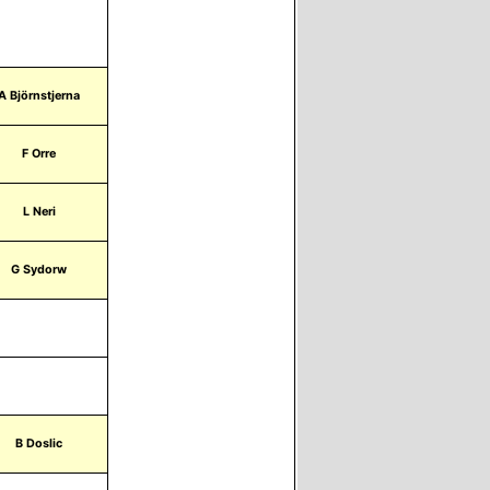
Ej Bokningsbar
A Björnstjerna
F Orre
L Neri
G Sydorw
Ej Bokningsbar
Boka
B Doslic