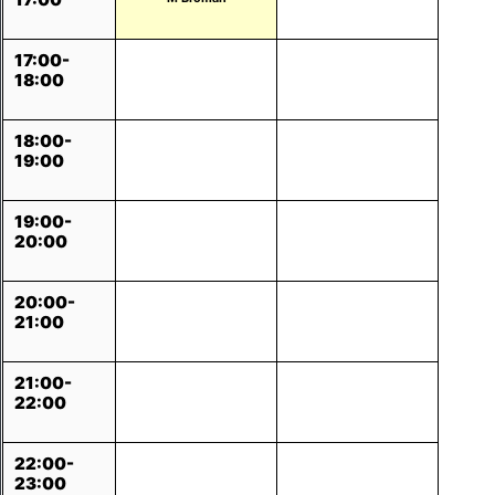
17:00-
18:00
Boka
Boka
18:00-
19:00
Boka
Boka
19:00-
20:00
Boka
Boka
20:00-
21:00
Boka
Boka
21:00-
22:00
Boka
Boka
22:00-
23:00
Boka
Boka