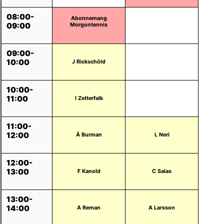
08:00-
Abonnemang
09:00
Morgontennis
Ej Bokningsbar
09:00-
10:00
J Rickschöld
Ej Bokningsbar
10:00-
11:00
I Zetterfalk
Ej Bokningsbar
11:00-
12:00
Å Burman
L Neri
12:00-
13:00
F Kanold
C Salas
13:00-
14:00
A Reman
A Larsson