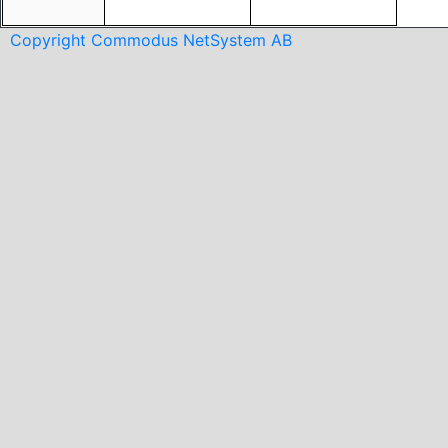
Copyright Commodus NetSystem AB