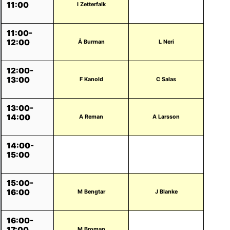
11:00
I Zetterfalk
Ej Bokningsbar
11:00-
12:00
Å Burman
L Neri
12:00-
13:00
F Kanold
C Salas
13:00-
14:00
A Reman
A Larsson
14:00-
15:00
Ej Bokningsbar
Ej Bokningsbar
15:00-
16:00
M Bengtar
J Blanke
16:00-
17:00
M Broman
Boka