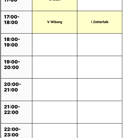
17:00-
18:00
V Wiberg
I Zetterfalk
18:00-
19:00
Boka
Boka
19:00-
20:00
Boka
Boka
20:00-
21:00
Boka
Boka
21:00-
22:00
Boka
Boka
22:00-
23:00
Boka
Boka