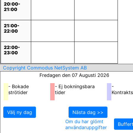
20:00-
21:00
Boka
Boka
21:00-
22:00
Boka
Boka
22:00-
23:00
Boka
Boka
Copyright Commodus NetSystem AB
Fredagen den 07 Augusti 2026
- Bokade
- Ej bokningsbara
-
strötider
tider
Kontrakts
Om du har glömt
användaruppgifter