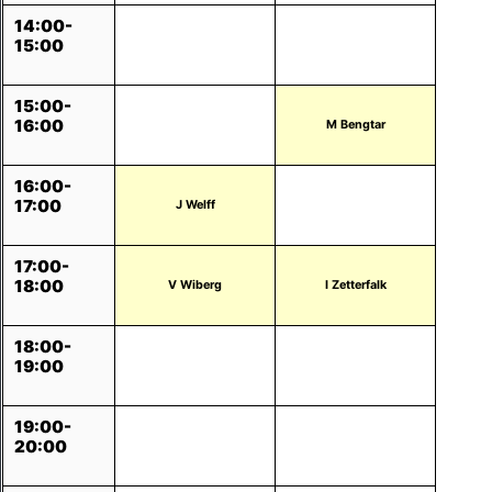
14:00-
15:00
Boka
Boka
15:00-
16:00
Boka
M Bengtar
16:00-
17:00
J Welff
Boka
17:00-
18:00
V Wiberg
I Zetterfalk
18:00-
19:00
Boka
Boka
19:00-
20:00
Boka
Boka