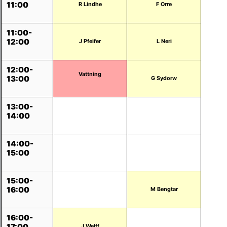
11:00
R Lindhe
F Orre
11:00-
12:00
J Pfeifer
L Neri
12:00-
Vattning
13:00
G Sydorw
13:00-
14:00
Boka
Boka
14:00-
15:00
Boka
Boka
15:00-
16:00
Boka
M Bengtar
16:00-
17:00
J Welff
Boka