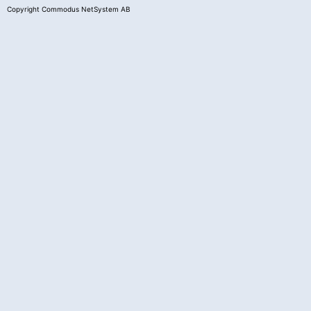
Copyright Commodus NetSystem AB