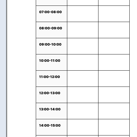
07:00-08:00
Ej Bokningsbar
Ej Bokningsbar
08:00-09:00
Ej Bokningsbar
Ej Bokningsbar
09:00-10:00
Boka
Boka
10:00-11:00
Boka
Boka
11:00-12:00
Boka
Boka
12:00-13:00
Boka
Boka
13:00-14:00
Boka
Boka
14:00-15:00
Boka
Boka