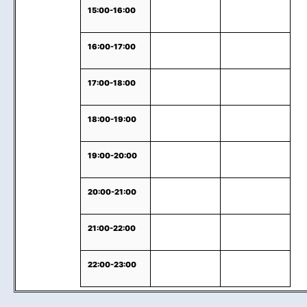
15:00-16:00
Boka
Boka
16:00-17:00
Boka
Boka
17:00-18:00
Boka
Boka
18:00-19:00
Boka
Boka
19:00-20:00
Boka
Boka
20:00-21:00
Boka
Boka
21:00-22:00
Boka
Boka
22:00-23:00
Boka
Boka