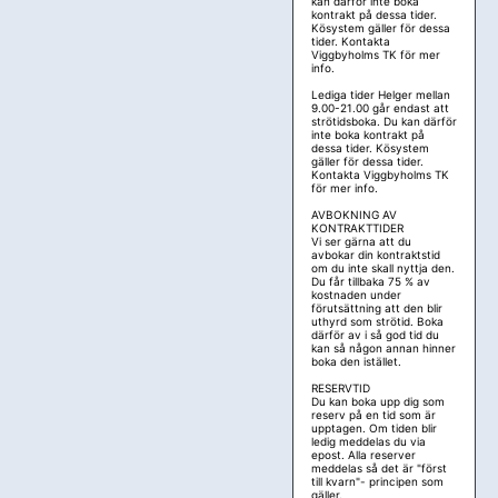
kan därför inte boka
kontrakt på dessa tider.
Kösystem gäller för dessa
tider. Kontakta
Viggbyholms TK för mer
info.
Lediga tider Helger mellan
9.00-21.00 går endast att
strötidsboka. Du kan därför
inte boka kontrakt på
dessa tider. Kösystem
gäller för dessa tider.
Kontakta Viggbyholms TK
för mer info.
AVBOKNING AV
KONTRAKTTIDER
Vi ser gärna att du
avbokar din kontraktstid
om du inte skall nyttja den.
Du får tillbaka 75 % av
kostnaden under
förutsättning att den blir
uthyrd som strötid. Boka
därför av i så god tid du
kan så någon annan hinner
boka den istället.
RESERVTID
Du kan boka upp dig som
reserv på en tid som är
upptagen. Om tiden blir
ledig meddelas du via
epost. Alla reserver
meddelas så det är "först
till kvarn"- principen som
gäller.