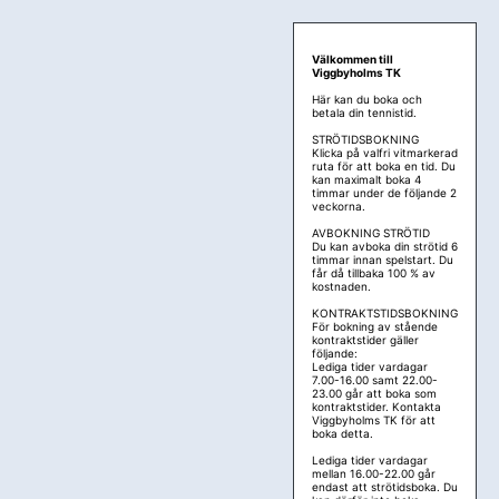
Välkommen till
Viggbyholms TK
Här kan du boka och
betala din tennistid.
STRÖTIDSBOKNING
Klicka på valfri vitmarkerad
ruta för att boka en tid. Du
kan maximalt boka 4
timmar under de följande 2
veckorna.
AVBOKNING STRÖTID
Du kan avboka din strötid 6
timmar innan spelstart. Du
får då tillbaka 100 % av
kostnaden.
KONTRAKTSTIDSBOKNING
För bokning av stående
kontraktstider gäller
följande:
Lediga tider vardagar
7.00-16.00 samt 22.00-
23.00 går att boka som
kontraktstider. Kontakta
Viggbyholms TK för att
boka detta.
Lediga tider vardagar
mellan 16.00-22.00 går
endast att strötidsboka. Du