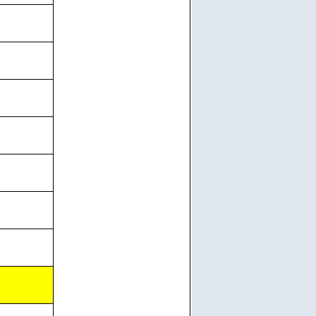
 Bokningsbar
Boka
Boka
Boka
Boka
Boka
Boka
Boka