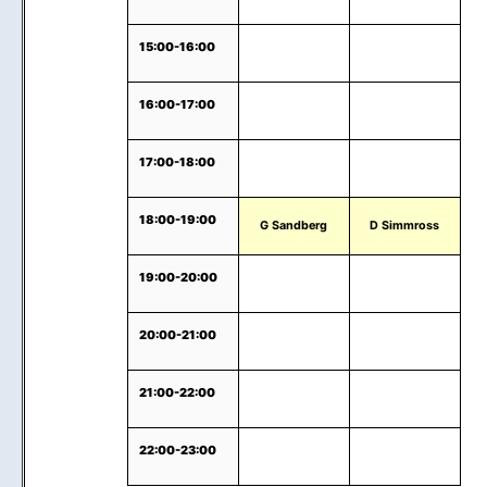
15:00-16:00
Ej Bokningsbar
Ej Bokningsbar
16:00-17:00
Ej Bokningsbar
Ej Bokningsbar
17:00-18:00
Boka
Boka
18:00-19:00
G Sandberg
D Simmross
19:00-20:00
Boka
Boka
20:00-21:00
Boka
Boka
21:00-22:00
Boka
Boka
22:00-23:00
Boka
Boka