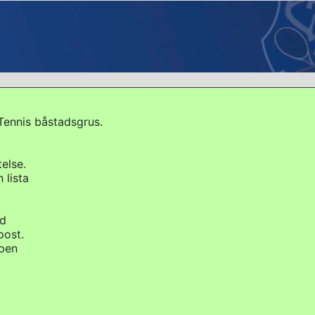
Tennis båstadsgrus.
else.
 lista
id
post.
ipen