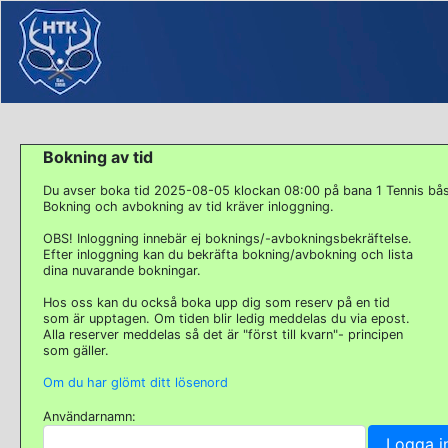
Bokning av tid
Du avser boka tid 2025-08-05 klockan 08:00 på bana 1 Tennis bå
Bokning och avbokning av tid kräver inloggning.
OBS! Inloggning innebär ej boknings/-avbokningsbekräftelse.
Efter inloggning kan du bekräfta bokning/avbokning och lista
dina nuvarande bokningar.
Hos oss kan du också boka upp dig som reserv på en tid
som är upptagen. Om tiden blir ledig meddelas du via epost.
Alla reserver meddelas så det är "först till kvarn"- principen
som gäller.
Om du har glömt ditt lösenord
Användarnamn: