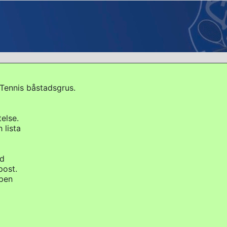
Tennis båstadsgrus.
else.
 lista
id
post.
ipen