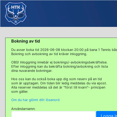
Bokning av tid
Du avser boka tid 2026-06-08 klockan 20:00 på bana 1 Tennis bå
Bokning och avbokning av tid kräver inloggning.
OBS! Inloggning innebär ej boknings/-avbokningsbekräftelse.
Efter inloggning kan du bekräfta bokning/avbokning och lista
dina nuvarande bokningar.
Hos oss kan du också boka upp dig som reserv på en tid
som är upptagen. Om tiden blir ledig meddelas du via epost.
Alla reserver meddelas så det är "först till kvarn"- principen
som gäller.
Om du har glömt ditt lösenord
Användarnamn: