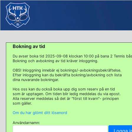
Bokning av tid
Du avser boka tid 2025-09-08 klockan 10:00 på bana 2 Tennis bå
Bokning och avbokning av tid kräver inloggning.
OBS! Inloggning innebär ej boknings/-avbokningsbekräftelse.
Efter inloggning kan du bekräfta bokning/avbokning och lista
dina nuvarande bokningar.
Hos oss kan du också boka upp dig som reserv på en tid
som är upptagen. Om tiden blir ledig meddelas du via epost.
Alla reserver meddelas så det är "först till kvarn"- principen
som gäller.
Om du har glömt ditt lösenord
Användarnamn: