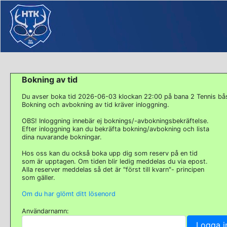
Bokning av tid
Du avser boka tid 2026-06-03 klockan 22:00 på bana 2 Tennis bå
Bokning och avbokning av tid kräver inloggning.
OBS! Inloggning innebär ej boknings/-avbokningsbekräftelse.
Efter inloggning kan du bekräfta bokning/avbokning och lista
dina nuvarande bokningar.
Hos oss kan du också boka upp dig som reserv på en tid
som är upptagen. Om tiden blir ledig meddelas du via epost.
Alla reserver meddelas så det är "först till kvarn"- principen
som gäller.
Om du har glömt ditt lösenord
Användarnamn: