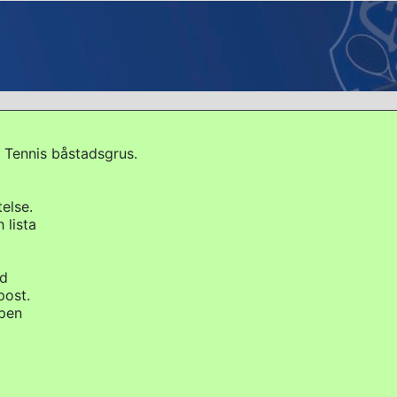
 Tennis båstadsgrus.
else.
 lista
id
post.
ipen