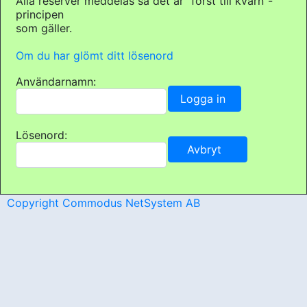
Alla reserver meddelas så det är "först till kvarn"-
principen
som gäller.
Om du har glömt ditt lösenord
Användarnamn:
Lösenord:
Copyright Commodus NetSystem AB