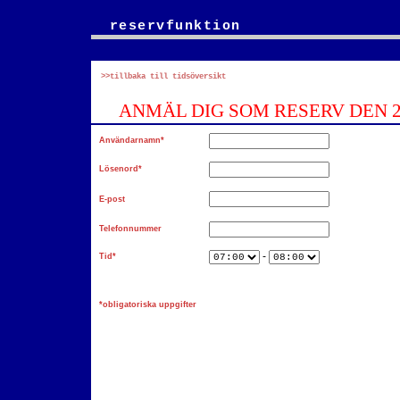
reservfunktion
>>tillbaka till tidsöversikt
ANMÄL DIG SOM RESERV DEN 20
Användarnamn*
Lösenord*
E-post
Telefonnummer
-
Tid*
*obligatoriska uppgifter